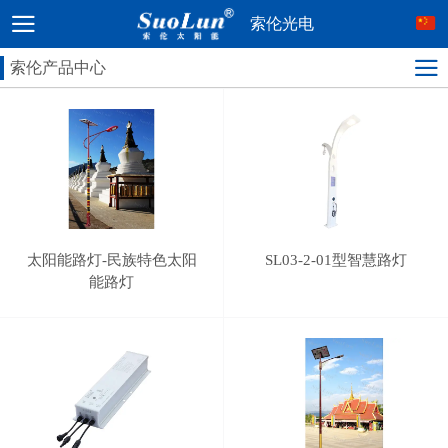
索伦光电
索伦产品中心
太阳能路灯-民族特色太阳
SL03-2-01型智慧路灯
能路灯