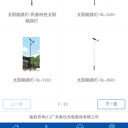
太阳能路灯-民族特色太阳
太阳能路灯-SL-3201
能路灯
太阳能路灯-SL-3102
太阳能路灯-SL-3601
上一页
下一页
版权所有(C)广东索伦光电股份有限公司