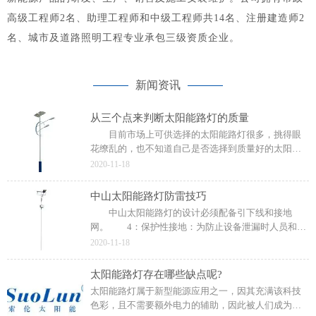
高级工程师2名、助理工程师和中级工程师共14名、注册建造师2
名、城市及道路照明工程专业承包三级资质企业。
新闻资讯
从三个点来判断太阳能路灯的质量
目前市场上可供选择的太阳能路灯很多，挑得眼
花缭乱的，也不知道自己是否选择到质量好的太阳能
路灯，所以，今天小编就来跟大家说一下，从三个点
2020-11-18
来判断你选择的太阳能路灯的质量是否优质。 没
有涂层。
中山太阳能路灯防雷技巧
中山太阳能路灯的设计必须配备引下线和接地
网。 4：保护性接地：为防止设备泄漏时人员和设
备的安全受到危害，电气设备的所有裸露导电部件均
2020-11-18
通过接地线接地，接地电阻应满足安装要求。
太阳能路灯存在哪些缺点呢?
太阳能路灯属于新型能源应用之一，因其充满该科技
色彩，且不需要额外电力的辅助，因此被人们成为绿