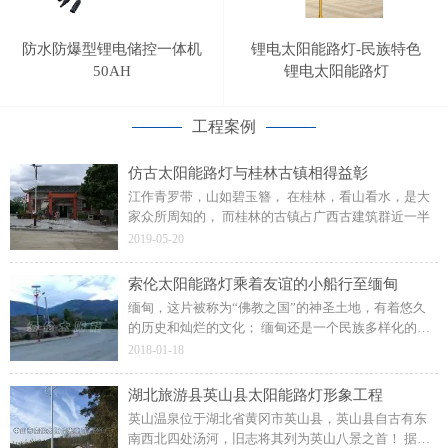
防水防爆型锂电储控一体机
锂电太阳能路灯-民族特色
50AH
锂电太阳能路灯
工程案例
仿古太阳能路灯与桂林古镇相得益彰
江作青罗带，山如碧玉簪， 在桂林，看山看水，是大
家众所周知的， 而桂林的古镇占广西古建筑群近一半
2019-05-20
索伦太阳能路灯乘着友谊的小船行至缅甸
缅甸，这片被称为“佛教之国”的神圣土地，有着悠久
的历史和灿烂的文化； 缅甸还是一个民族多样化的国
度，连带着做太阳能路灯工程也充满了民族特色的风
2018-01-18
采。
湖北旅游县英山县太阳能路灯形象工程
英山温泉位于湖北省黄冈市英山县，英山县自古有东
南西北四处汤河，旧志将其列为英山八景之首！ 据客