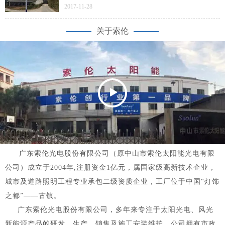
户反映温泉镇，依山傍水、山清水秀、风景优美，空
2017-11-28
气是那幺清鲜，去到那里，仿佛就走进了连绵不断的
画卷。
关于索伦
广东索伦光电股份有限公司（原中山市索伦太阳能光电有限
公司）成立于2004年,注册资金1亿元，属国家级高新技术企业，
城市及道路照明工程专业承包二级资质企业，工厂位于中国“灯饰
之都”——古镇。
广东索伦光电股份有限公司，多年来专注于太阳光电、风光
新能源产品的研发、生产、销售及施工安装维护。公司拥有市政