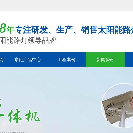
8
年
专注研发、生产、销售太阳能路
阳能路灯领导品牌
灯
索伦产品中心
工程案例
新闻资讯