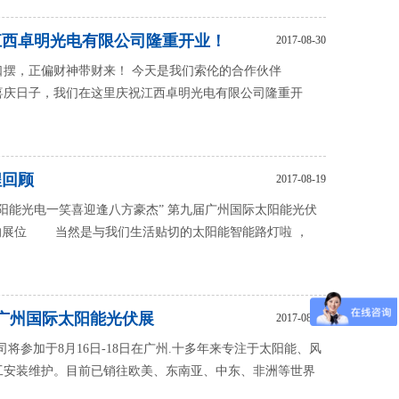
江西卓明光电有限公司隆重开业！
2017-08-30
来！ 今天是我们索伦的合作伙伴
喜庆日子，我们在这里庆祝江西卓明光电有限公司隆重开
程回顾
2017-08-19
阳能光电一笑喜迎逢八方豪杰” 第九届广州国际太阳能光伏
能的展位 当然是与我们生活贴切的太阳能智能路灯啦 ，
广州国际太阳能光伏展
2017-08-09
工安装维护。目前已销往欧美、东南亚、中东、非洲等世界