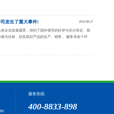
公司发生了重大事件!
2016-08-27
未来企业发展愿景，得到了国外领导的好评与充分肯定。我
格为目标，切实抓好产品的生产、销售 、服务等各个环
服务热线
400-8833-898
网站