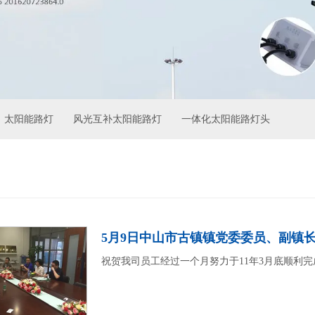
太阳能路灯
风光互补太阳能路灯
一体化太阳能路灯头
祝贺我司员工经过一个月努力于11年3月底顺利完