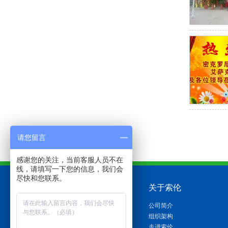
请您留言
感谢您的关注，当前客服人员不在
线，请填写一下您的信息，我们会
尽快和您联系。
索伦产品中心
关于索伦
锂电太阳能路灯
公司简介
太阳能路灯
组织架构
民族风太阳能路灯
走进索伦